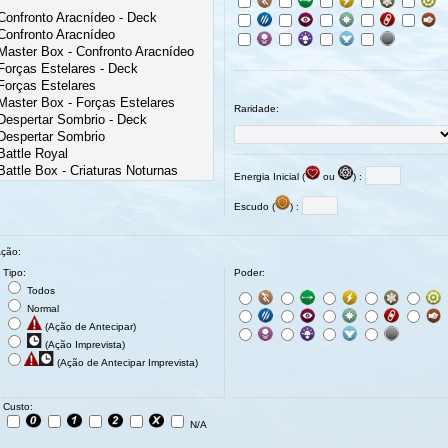
Raridade:
Energia Inicial (
ou
) :
Escudo (
) :
ção:
Tipo:
Poder:
Todos
Normal
(Ação de Antecipar)
(Ação Imprevista)
(Ação de Antecipar Imprevista)
Custo:
N/A