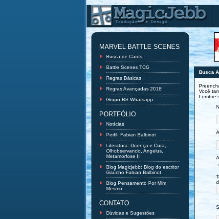
MARVEL BATTLE SCENES
Busca de Cards
Battle Scenes TCG
Busca 
Regras Básicas
Preencha
Regras Avançadas 2018
Você tam
Lembre-s
Grupo BS Whatsapp
N
PORTFÓLIO
Notícias
A
Perfil: Fabian Balbinot
Literatura: Doença e Cura,
Olhobservando, Angelus,
Metamorfose II
A
Blog Magicjebb: Blog do escritor
Gaúcho Fabian Balbinot
T
d
Blog Pensamento Por Mim
Mesmo
CONTATO
S
Dúvidas e Sugestões