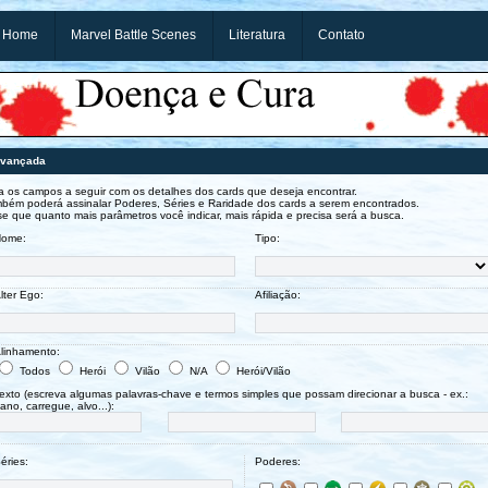
Home
Marvel Battle Scenes
Literatura
Contato
Avançada
 os campos a seguir com os detalhes dos cards que deseja encontrar.
bém poderá assinalar Poderes, Séries e Raridade dos cards a serem encontrados.
e que quanto mais parâmetros você indicar, mais rápida e precisa será a busca.
ome:
Tipo:
lter Ego:
Afiliação:
linhamento:
Todos
Herói
Vilão
N/A
Herói/Vilão
exto (escreva algumas palavras-chave e termos simples que possam direcionar a busca - ex.:
ano, carregue, alvo...):
éries:
Poderes: