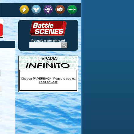
Pesquisar por um card
Chegou PAPERBACK! Pegue o seu na
Load or Cast!