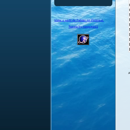
Visite o perfil de Fabian no Pinterest.
Tweets by magicjebb1
A