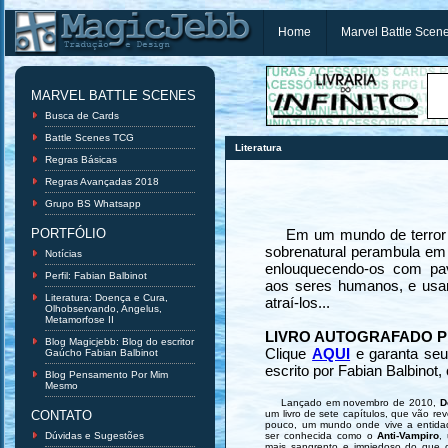
Home
Marvel Battle Scen
MARVEL BATTLE SCENES
Busca de Cards
Battle Scenes TCG
Literatura
Regras Básicas
Regras Avançadas 2018
Grupo BS Whatsapp
PORTFÓLIO
Em um mundo de terror on
sobrenatural perambula em
Notícias
enlouquecendo-os com pa
Perfil: Fabian Balbinot
aos seres humanos, e usa
Literatura: Doença e Cura,
atraí-los...
Olhobservando, Angelus,
Metamorfose II
LIVRO AUTOGRAFADO 
Blog Magicjebb: Blog do escritor
Clique
AQUI
e garanta seu 
Gaúcho Fabian Balbinot
escrito por Fabian Balbinot
Blog Pensamento Por Mim
Mesmo
Lançado em novembro de 2010,
D
CONTATO
um livro de sete capítulos, que vão re
pouco, um mundo onde vive a entid
Dúvidas e Sugestões
ser conhecida como o
Anti-Vampiro
,
mais sangrento e impiedoso do que 