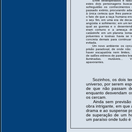
Entre desesperados e fasci
estes dois personagens busc
sofreguidão os conhecimentos
passado extinto, procurando ada
à única certeza que lhes parece 
o fato de que a raça humana en
o seu fim, em uma era de deca
angústia e sofrimento; em um t
qual as guerras e o desentend
eram comuns e a ameaça d
catástrofe em um planeta toma
poluentes e toxinas havia se 
concreta demais para continua
evitada.
Um novo ambiente os cerc
prisão paradoxal, de onde não
haver escapatória nem limites, 
de salões etéreos de paredes br
iluminadas, mutáveis... VI
apavorantes.
Sozinhos, os dois tent
universo, por serem esp
de que não passam de
enquanto desvendam os 
os cercam.
Ainda sem previsão 
obra intrigante, em que 
drama e ao suspense psi
de superação de um 
um paraíso onde tudo é 