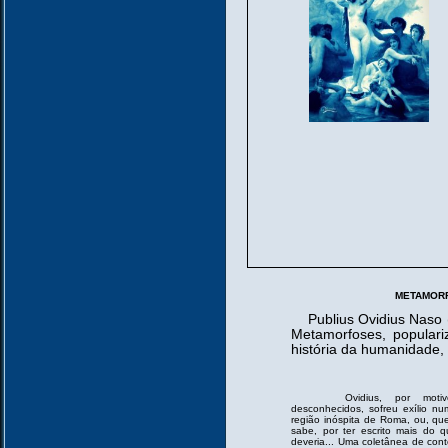
METAMORFO
Publius Ovidius Naso (
Metamorfoses, populari
história da humanidade,
Ovidius, por motiv
desconhecidos, sofreu exílio n
região inóspita de Roma, ou, q
sabe, por ter escrito mais do 
deveria... Uma coletânea de con