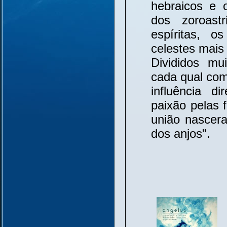
hebraicos e 
dos zoroast
espíritas, 
celestes mai
Divididos mu
cada qual com
influência d
paixão pelas f
união nasceram
dos anjos".