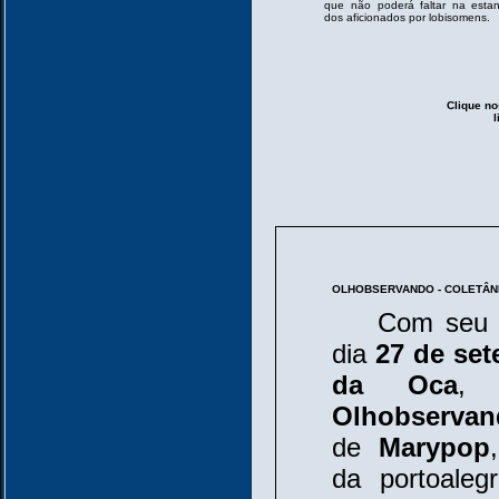
que não poderá faltar na esta
dos aficionados por lobisomens.
Clique no
l
OLHOBSERVANDO - COLETÂN
Com seu lan
dia
27 de se
da Oca
, 
Olhobservan
de
Marypop
da portoale