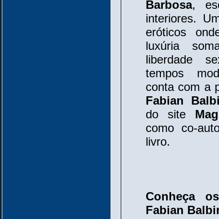
Barbosa
, es
interiores. 
eróticos ond
luxúria so
liberdade s
tempos mode
conta com a p
Fabian Balb
do site
Mag
como co-auto
livro.
Conheça os
Fabian Balbi