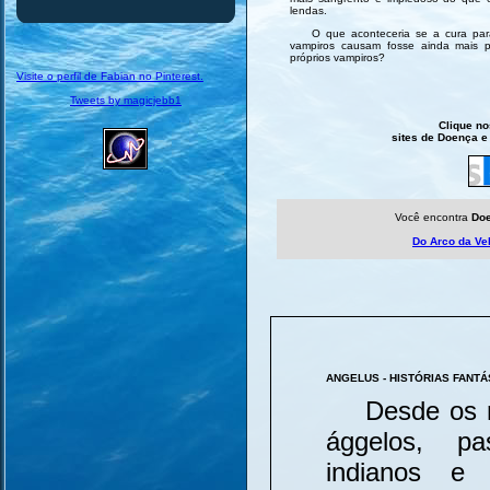
lendas.
O que aconteceria se a cura par
vampiros causam fosse ainda mais 
próprios vampiros?
Visite o perfil de Fabian no Pinterest.
Tweets by magicjebb1
Clique no
sites de Doença e 
Você encontra
Doe
Do Arco da Vel
ANGELUS - HISTÓRIAS FANTÁ
Desde os me
ággelos, p
indianos e 