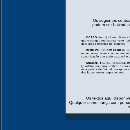
Os seguintes contos
podem ser baixados l
OCASO
(terror) - Uma clássica 
que o sangue representa muito mai
dois tipos diferentes de criaturas.
MEDIEVAL FORUM CLUB
(humor
em um reino distante, um rei tem um
comunicação que pode acabar lhe 
ANCIENT FAERIE FIREBALL
(f
Quadribol do Harry Potter? Então 
uma partida de Fireball, o esport
das fadas, neste pequeno conto.
Os textos aqui disponív
Qualquer semelhança com person
m