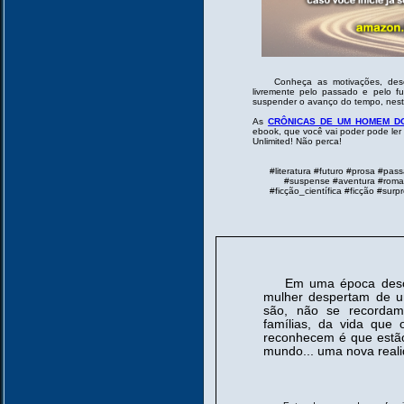
Conheça as motivações, desej
livremente pelo passado e pelo f
suspender o avanço do tempo, neste 
As
CRÔNICAS DE UM HOMEM D
ebook, que você vai poder pode ler
Unlimited! Não perca!
#literatura #futuro #prosa #
#suspense #aventura #romanc
#ficção_científica #ficção #sur
Em uma época descon
mulher despertam de u
são, não se recorda
famílias, da vida que 
reconhecem é que estão
mundo... uma nova real