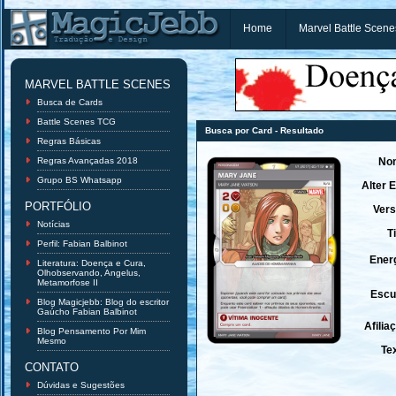
Home
Marvel Battle Scene
MARVEL BATTLE SCENES
Busca de Cards
Battle Scenes TCG
Busca por Card - Resultado
Regras Básicas
Regras Avançadas 2018
No
Grupo BS Whatsapp
Alter 
PORTFÓLIO
Vers
Notícias
T
Perfil: Fabian Balbinot
Energ
Literatura: Doença e Cura,
Olhobservando, Angelus,
Metamorfose II
Escu
Blog Magicjebb: Blog do escritor
Gaúcho Fabian Balbinot
Afilia
Blog Pensamento Por Mim
Mesmo
Te
CONTATO
Dúvidas e Sugestões