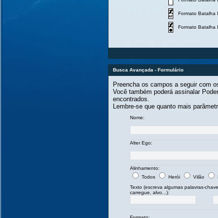
Formato Batalha In
Formato Batalha I
Busca Avançada - Formulário
Preencha os campos a seguir com os 
Você também poderá assinalar Poder
encontrados.
Lembre-se que quanto mais parâmetro
Nome:
Alter Ego:
Alinhamento:
Todos
Herói
Vilão
Texto (escreva algumas palavras-chave
carregue, alvo...):
Formato: