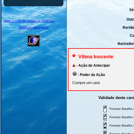
Sé
Outr
Visite o perfil de Fabian no Pinterest.
Rarida
Tweets by magicjebb1
Ca
Ilustrado
Vítima Inocente
- Ação de Antecipar
- Poder da Ação
Compre um card.
Validade deste car
Formato Batalha S
Formato Batalha Si
Formato Batalha 
Formato Batalha I